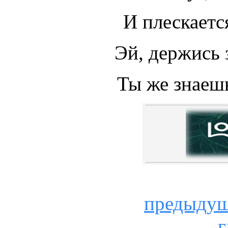
И плескаетс
Эй, держись 
Ты же знаешь
предыду
г