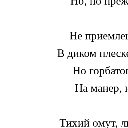
Но, по преж
Не приемлеш
В диком плеск
Но горбато
На манер,
Тихий омут, 