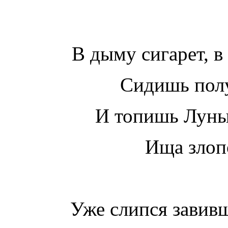
В дыму сигарет, в
Сидишь полу
И топишь Луны 
Ища злоп
Уже слипся завив