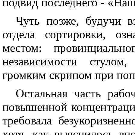
подвид последнего - «Наш
Чуть позже, будучи вз
отдела сортировки, оз
местом: провинциальн
независимости стулом
громким скрипом при попы
Остальная часть рабоч
повышенной концентрации
требовала безукоризненн
хотя, как выяснилось впо