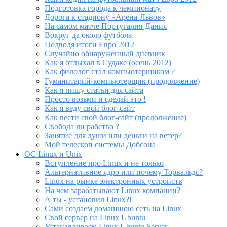
Подготовка города к чемпионату
Дорога к стадиону «Арена-Львов»
На самом матче Португалия-Дания
Вокруг да около футбола
Подводя итоги Евро 2012
Случайно обнаруженный дневник
Как я отдыхал в Судаке (осень 2012)
Как филолог стал компьютерщиком ?
Гуманитарий-компьютерщик (продолжение)
Как я пишу статьи для сайта
Просто возьми и сделай это !
Как я веду свой блог-сайт
Как вести свой блог-сайт (продолжение)
Свобода ли рабство ?
Занятие для души или деньги на ветер?
Мой телескоп системы Добсона
ОС Linux и Unix
Вступление про Linux и не только
Альтернативное ядро или почему Торвальдс?
Linux на рынке электронных устройств
На чем зарабатывают Linux компании?
А ты - установил Linux?!
Сами создаем домашнюю сеть на Linux
Свой сервер на Linux Ubuntu
Устанавливаем Linux Ubuntu Server