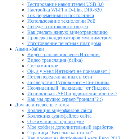
Тестирование накопителей USB 3.0
Настройка WI-FI в D-Link DIR-620
Ток переменный и постоянный
Использование технологии PoE
Передача потокового твидео
Как сделать живую видеотрансляцию
Проверка конденсаторов мультиметром
Изготовление печатных плат дома
Админ-байки
Видео трансляция через Интернет
Видео трансляция (байка)
Сисадминское
Ой, а у меня Интернет не показывает !
Петля передачи данных в сети
Последствия Гугловского «Пингвина»
Неожиданный "выкидыш" от Яндекса
Использовать SEO продвижение или нет?
Как мы дружно сервер "роняли"? :)
Другие интересные темы
Коллекция видеофайлов сайта
Коллекция аудиофайлов сайта
Отжимание на одной руке
Мое хобби и дополнительный заработок
Страница "Веселые картинки"
Как я ходил на футбольный матч Евро 2012