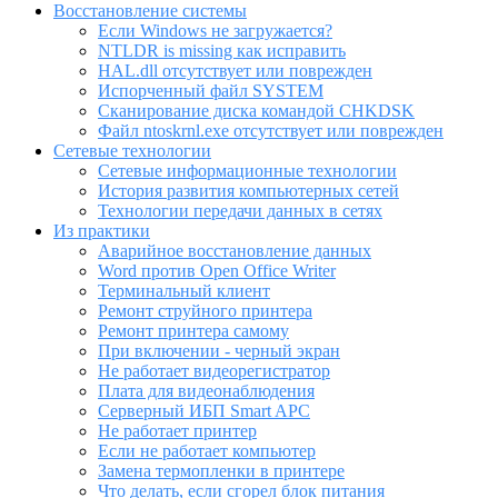
Восстановление системы
Если Windows не загружается?
NTLDR is missing как исправить
HAL.dll отсутствует или поврежден
Испорченный файл SYSTEM
Сканирование диска командой CHKDSK
Файл ntoskrnl.exe отсутствует или поврежден
Сетевые технологии
Сетевые информационные технологии
История развития компьютерных сетей
Технологии передачи данных в сетях
Из практики
Аварийное восстановление данных
Word против Open Office Writer
Терминальный клиент
Ремонт струйного принтера
Ремонт принтера самому
При включении - черный экран
Не работает видеорегистратор
Плата для видеонаблюдения
Серверный ИБП Smart APC
Не работает принтер
Если не работает компьютер
Замена термопленки в принтере
Что делать, если сгорел блок питания