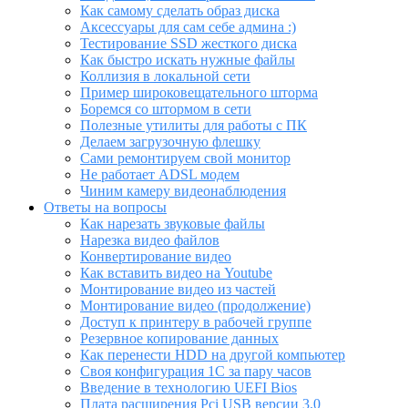
Как самому сделать образ диска
Аксессуары для сам себе админа :)
Тестирование SSD жесткого диска
Как быстро искать нужные файлы
Коллизия в локальной сети
Пример широковещательного шторма
Боремся со штормом в сети
Полезные утилиты для работы с ПК
Делаем загрузочную флешку
Сами ремонтируем свой монитор
Не работает ADSL модем
Чиним камеру видеонаблюдения
Ответы на вопросы
Как нарезать звуковые файлы
Нарезка видео файлов
Конвертирование видео
Как вставить видео на Youtube
Монтирование видео из частей
Монтирование видео (продолжение)
Доступ к принтеру в рабочей группе
Резервное копирование данных
Как перенести HDD на другой компьютер
Своя конфигурация 1С за пару часов
Введение в технологию UEFI Bios
Плата расширения Pci USB версии 3.0