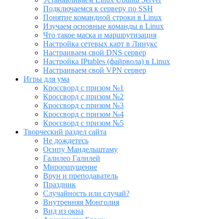
Подключаемся к серверу по SSH
Понятие командной строки в Linux
Изучаем основные команды в Linux
Что такое маска и маршрутизация
Настройка сетевых карт в Линукс
Настраиваем свой DNS сервер
Настройка IPtables (файрвола) в Linux
Настраиваем свой VPN сервер
Игры для ума
Кроссворд с призом №1
Кроссворд с призом №2
Кроссворд с призом №3
Кроссворд с призом №4
Кроссворд с призом №5
Творческий раздел сайта
Не дождетесь
Осипу Мандельштаму
Галилео Галилей
Мироощущение
Врун и преподаватель
Праздник
Случайность или случай?
Внутренняя Монголия
Вид из окна