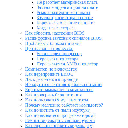
Не работает материнская плата
Замена конденсаторов на плате
Ремонт материнской платы
Замена транзистора на плате
Короткое замыкание на плате
Когда плата сгорела
Как сбросить настройки BIOS
Расшифровка звуковых сигналов BIOS
Проблемы с блоком питания
Центральный процессор
Если сгорел процессор
Перегрев процессора
Перегревается AMD процессор
Компьютер не включается
Как перепрошить БИОС
Диск разлетелся в приводе
Не крутится вентилятор блока питания
Короткое замыкание в компьютере
Как проверить блок питания
Как пользоваться мультиметром
Почему медленно работает компьютер?
Как почистить от пыли ноутбук?
Как пользоваться программатором?
Ремонт видеокарты своими руками
Как еще восстановить видеокарту