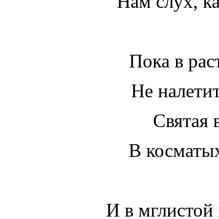
Нам слух, к
Пока в рас
Не налетит
Святая 
В косматых
И в мглистой