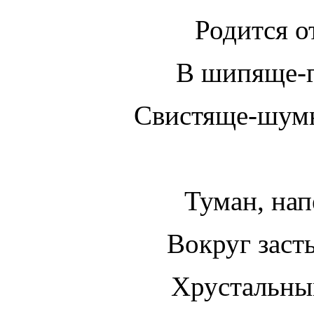
Родится о
В шипяще-г
Свистяще-шум
Туман, нап
Вокруг зас
Хрустальны